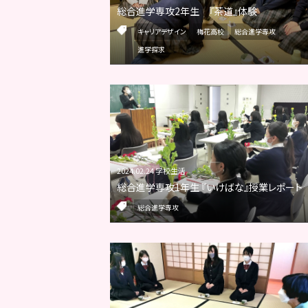
総合進学専攻2年生 『茶道』体験
キャリアデザイン
梅花高校
総合進学専攻
進学探求
2024.02.24 学校生活
総合進学専攻1年生 『いけばな』授業レポート
総合進学専攻