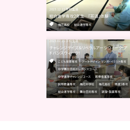
2023.12.13 学校生活
総合進学専攻2年生 『茶道』体験
梅花高校
総合進学専攻
2023.07.15 学校生活
チャレンジデイズ＆リベラルアーツウィーク・ア
ドバンスウィーク！
こども保育専攻
アートデザイン マンガ・イラスト専攻
中学舞台芸術エレガンスコース
中学進学チャレンジコース
医療看護専攻
国際教養専攻
梅花中学校
梅花高校
特進S専攻
総合進学専攻
舞台芸術専攻
調理・製菓専攻