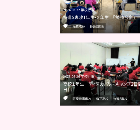
2024.03.22 学校行事
特進S専攻1年生・２年生 『勉強合宿』
梅花高校
特進S専攻
2023.05.26 学校行事
高校１年生 ディスカバリーキャンプ2日目
日目
医療看護専攻
梅花高校
特進S専攻