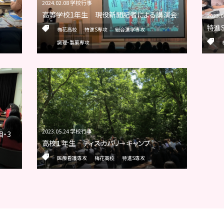
2024.02.08 学校行事
高等学校1年生 現役新聞記者による講演会
2023.
特進
梅花高校
特進S専攻
総合進学専攻
調理・製菓専攻
2023.05.24 学校行事
・3
高校１年生 ディスカバリーキャンプ
医療看護専攻
梅花高校
特進S専攻