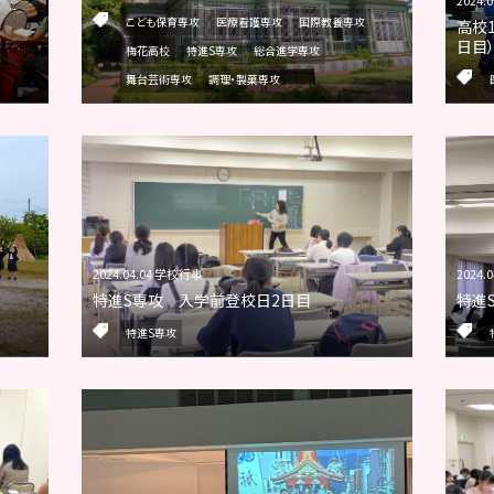
こども保育専攻
医療看護専攻
国際教養専攻
高校
日目
梅花高校
特進S専攻
総合進学専攻
舞台芸術専攻
調理・製菓専攻
2024.04.04 学校行事
2024.
特進S専攻 入学前登校日2日目
特進
特進S専攻