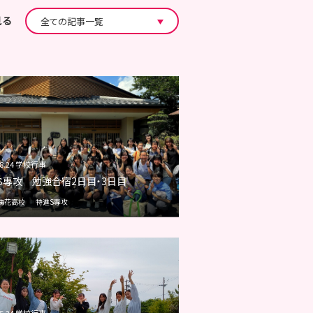
見る
08.24 学校行事
Ｓ専攻 勉強合宿2日目・3日目
梅花高校
特進S専攻
05.24 学校行事