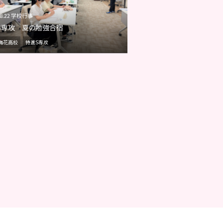
08.22 学校行事
S専攻 夏の勉強合宿
梅花高校
特進S専攻