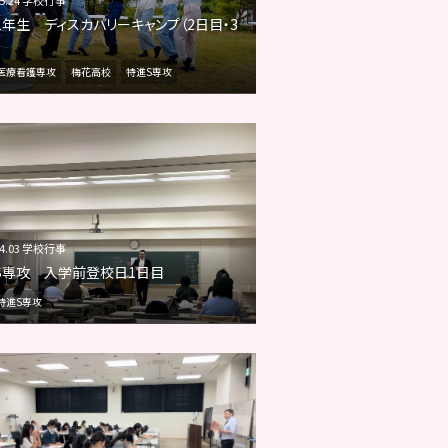
1年生 ディスカバリーキャンプ（2日目・3
）
医療看護専攻
梅花高校
特進S専攻
04.03 学校行事
S専攻 入学前登校日1日目
特進S専攻