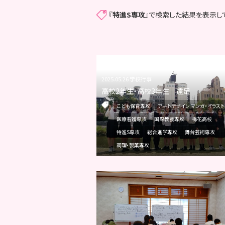
『
特進S専攻
』で検索した結果を表示し
2025.05.26 学校行事
高校2年生・高校3年生 遠足
こども保育専攻
アートデザイン マンガ・イラス
医療看護専攻
国際教養専攻
梅花高校
特進S専攻
総合進学専攻
舞台芸術専攻
調理・製菓専攻