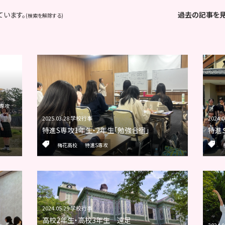
ています。
過去の記事を
(検索を解除する)
ト専攻
2025.03.28 学校行事
2024.
特進S専攻1年生・2年生「勉強合宿」
特進
梅花高校
特進S専攻
2024.05.29 学校行事
高校2年生・高校3年生 遠足
2024.