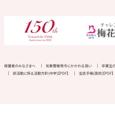
保護者のみなさまへ
気象警報発令にかかわる扱い
卒業生
部活動に係る活動方針(中学)【PDF】
生徒手帳(高校)【PDF】