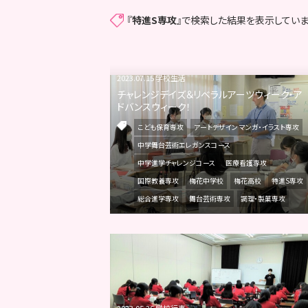
『
特進S専攻
』で検索した結果を表示していま
2023.07.15 学校生活
チャレンジデイズ＆リベラルアーツウィーク・ア
ドバンスウィーク！
こども保育専攻
アートデザイン マンガ・イラスト専攻
中学舞台芸術エレガンスコース
中学進学チャレンジコース
医療看護専攻
国際教養専攻
梅花中学校
梅花高校
特進S専攻
総合進学専攻
舞台芸術専攻
調理・製菓専攻
2023.05.26 学校行事