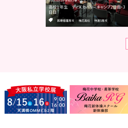
高校１年生 ディスカバリーキャンプ2日目・3
日目
医療看護専攻
梅花高校
特進S専攻