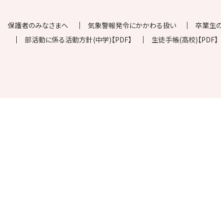
保護者のみなさまへ
気象警報発令にかかわる扱い
卒業生
部活動に係る活動方針(中学)【PDF】
生徒手帳(高校)【PDF】