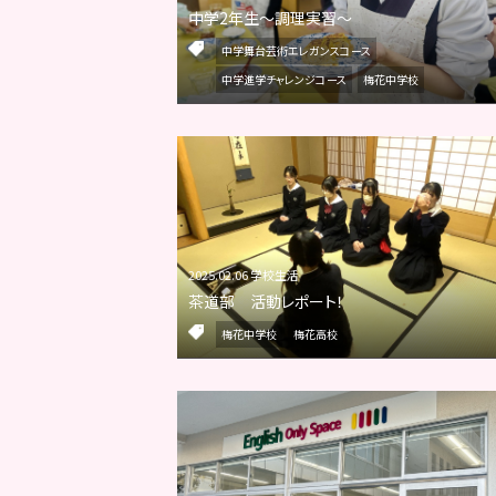
中学2年生～調理実習～
中学舞台芸術エレガンスコース
中学進学チャレンジコース
梅花中学校
2025.02.06 学校生活
茶道部 活動レポート！
梅花中学校
梅花高校