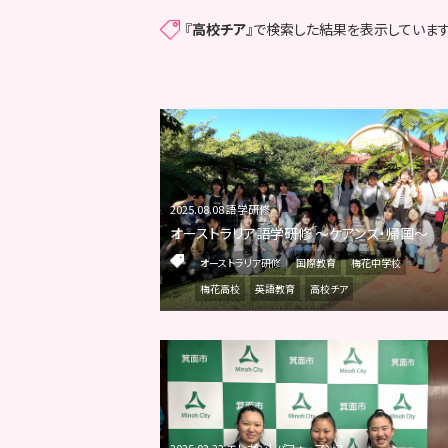
『
高校チア
』で検索した結果を表示しています
2025.08.08 語学研修
オーストラリア語学研修 ～ケアンズ・帰国～
オーストラリア研修
国際教育
梅花中学校
梅花高校
英語教育
高校チア
2025.02.22 エレガントパフォーマンス