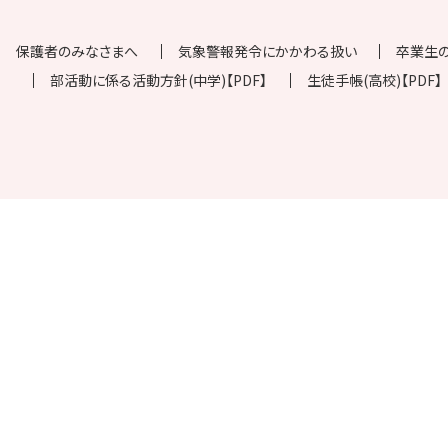
保護者のみなさまへ
気象警報発令にかかわる扱い
卒業生
部活動に係る活動方針(中学)【PDF】
生徒手帳(高校)【PDF】