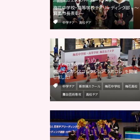
梅花中学校・高等学校チアリーディング部 ～
箕面市長表彰～
中学チア
高校チア
2024.09.25 学校行事
梅花エレガンスコレクション「うめコレ」を開催
しました！
中学チア
新体操スクール
梅花中学校
梅花高校
舞台芸術専攻
高校チア