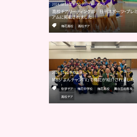
2024.02.19 エレガントパフォーマンス
高校チアリーディング部 日刊スポーツ・プレ
アムに掲載されました
梅花高校
高校チア
2023.11.27 学校生活
MBS「よんチャンTV」で梅花が紹介されました
中学チア
梅花中学校
梅花高校
舞台芸術専攻
高校チア