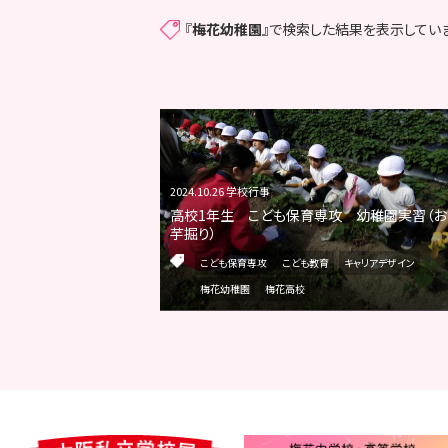
『
梅花幼稚園
』で検索した結果を表示していま
2024.10.26 学校行事
高校1年生 こども保育専攻 幼稚園実習（お
芋掘り）
こども保育専攻
こども教育
キャリアデザイン
梅花幼稚園
梅花高校