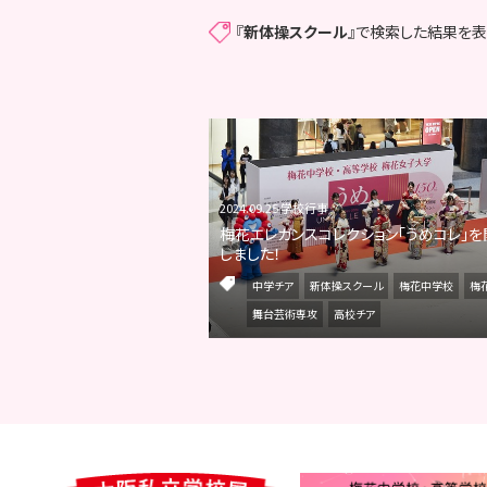
『
新体操スクール
』で検索した結果を表
2024.09.25 学校行事
梅花エレガンスコレクション「うめコレ」を
しました！
中学チア
新体操スクール
梅花中学校
梅
舞台芸術専攻
高校チア