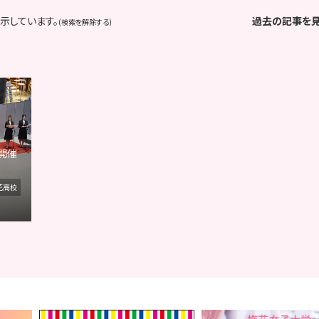
示しています。
過去の記事を
(検索を解除する)
開催
花高校