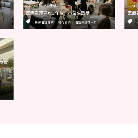
2025.01.16 学校生活
2024.
医療看護専攻３年生 卒業生講話
医療
医療看護専攻
梅花高校
看護医療コース
）を開