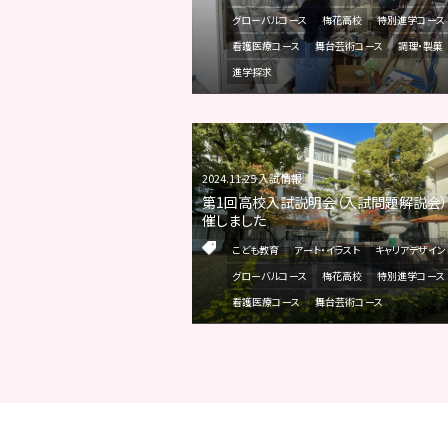
グローバルコース
梅花高校
特別進学コース
看護医療コース
舞台芸術コース
調理・製菓
進学探求
2024.11.25 入試情報
第1回高校入試説明会（入試問題解説会
催しました
こども教育
アート・イラスト
キャリアデザイン
グローバルコース
梅花高校
特別進学コース
看護医療コース
舞台芸術コース