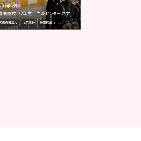
12.11 学校行事
看護専攻1・2年生 血液センター見学
医療看護専攻
梅花高校
看護医療コース