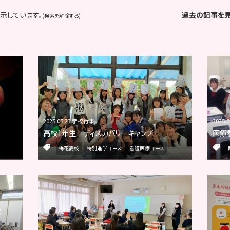
示しています。
過去の記事を
(検索を解除する)
2025.05.23 学校行事
2025.
高校1年生 ディスカバリーキャンプ
医療
梅花高校
特別進学コース
看護医療コース
）