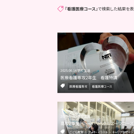
『
看護医療コース
』で検索した結果を表
2025.06.14 学校生活
医療看護専攻2年生 看護特講
医療看護専攻
看護医療コース
2025.03.10 学校生活
高校2年生PD・HR（リベラルアーツコース
こども教育
アート・イラスト
キャリアデザイン