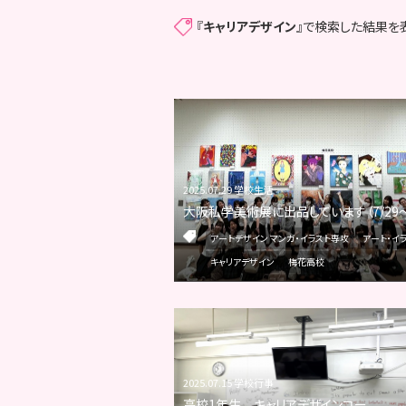
『
キャリアデザイン
』で検索した結果を
2025.07.29 学校生活
大阪私学美術展に出品しています（7/29～
アートデザイン マンガ・イラスト専攻
アート・イ
キャリアデザイン
梅花高校
2025.07.15 学校行事
高校1年生 キャリアデザインコー