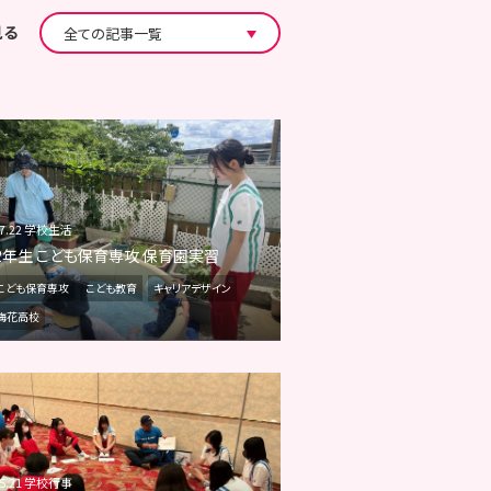
見る
07.22 学校生活
2年生 こども保育専攻 保育園実習
こども保育専攻
こども教育
キャリアデザイン
梅花高校
05.21 学校行事