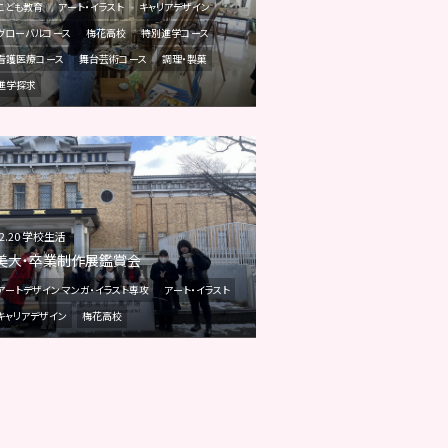
こども教育
アート・イラスト
キャリアデザイン
グローバルコース
梅花高校
特別進学コース
看護医療コース
舞台芸術コース
調理・製菓
進学探求
02.20 学校生活
美大・卒業制作展鑑賞会
アートデザイン マンガ・イラスト専攻
アート・イラスト
キャリアデザイン
梅花高校