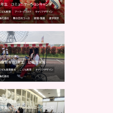
1年生 コミュニケーションキャンプ
こども教育
アート・イラスト
キャリアデザイン
梅花高校
舞台芸術コース
調理・製菓
進学探求
05.07 学校行事
も保育専攻3年生 幼稚園実習
こども保育専攻
こども教育
キャリアデザイン
梅花高校
03.10 学校生活
2年生PD・HR（リベラルアーツコース）