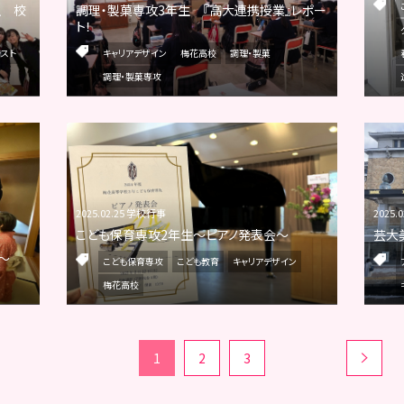
生 校
調理・製菓専攻3年生 『高大連携授業』レポー
ト！
ラスト
キャリアデザイン
梅花高校
調理・製菓
調理・製菓専攻
2025.02.25 学校行事
2025.
こども保育専攻2年生～ピアノ発表会～
芸大
～
こども保育専攻
こども教育
キャリアデザイン
梅花高校
1
2
3