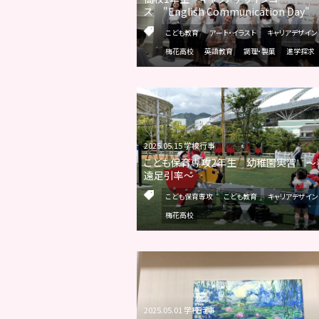
ス "English Communication Day"
こども教育
アート・イラスト
キャリアデザイン
梅花高校
英語教育
調理・製菓
進学探求
2025.05.15 学校行事
こども保育専攻2年生 幼稚園実習 ～
遠足引率～
こども保育専攻
こども教育
キャリアデザイン
梅花高校
2025.05.01 学校行事