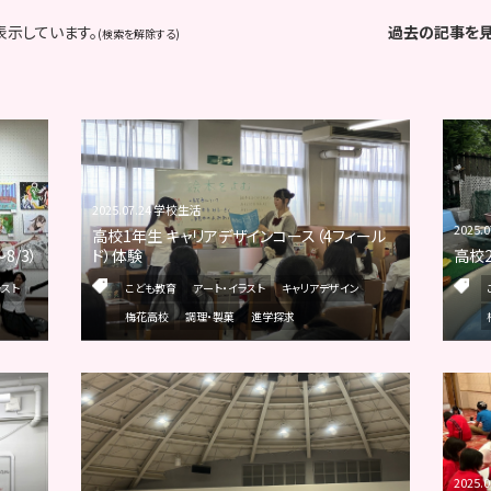
表示しています。
過去の記事を
(検索を解除する)
2025.07.24 学校生活
2025.
高校1年生 キャリアデザインコース（4フィール
8/3）
ド）体験
高校
ラスト
こども教育
アート・イラスト
キャリアデザイン
梅花高校
調理・製菓
進学探求
2025.