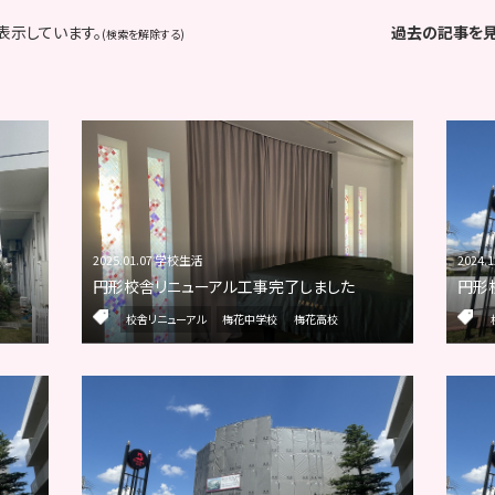
表示しています。
過去の記事を
(検索を解除する)
2025.01.07 学校生活
2024.
円形校舎リニューアル工事完了しました
円形
校舎リニューアル
梅花中学校
梅花高校