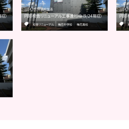
2024.09.24 学校生活
2024.
現在）
円形校舎リニューアル工事進行中（9/24現在）
円形
校舎リニューアル
梅花中学校
梅花高校