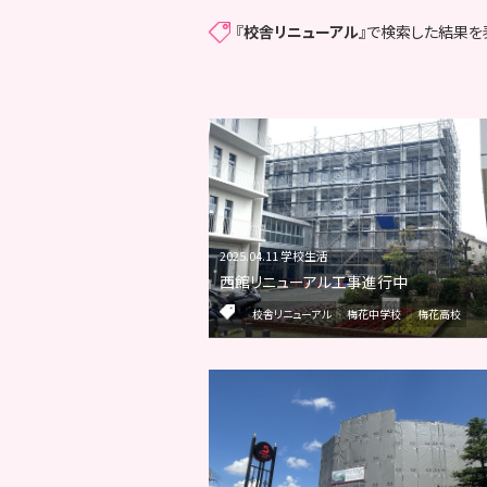
『
校舎リニューアル
』で検索した結果を
2025.04.11 学校生活
西館リニューアル工事進行中
校舎リニューアル
梅花中学校
梅花高校