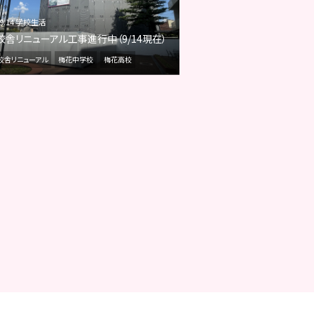
09.14 学校生活
校舎リニューアル工事進行中（9/14現在）
校舎リニューアル
梅花中学校
梅花高校