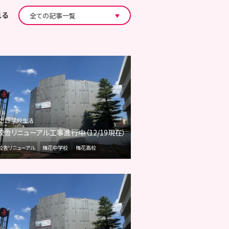
見る
12.19 学校生活
校舎リニューアル工事進行中（12/19現在）
校舎リニューアル
梅花中学校
梅花高校