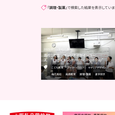
『
調理・製菓
』で検索した結果を表示していま
2025.07.15 学校行事
高校1年生 キャリアデザインコー
ス "English Communication Day"
こども教育
アート・イラスト
キャリアデザイン
梅花高校
英語教育
調理・製菓
進学探求