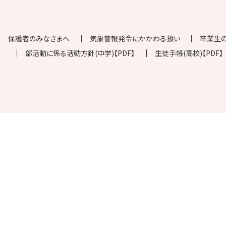
保護者のみなさまへ
気象警報発令にかかわる扱い
卒業生
部活動に係る活動方針(中学)【PDF】
生徒手帳(高校)【PDF】