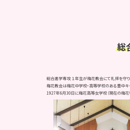
総
総合進学専攻 １年生が梅花教会にて礼拝を守り
梅花教会は梅花中学校・高等学校のある豊中キャ
1927年6月30日に梅花高等女学校（現在の