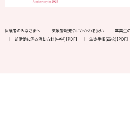
保護者のみなさまへ
気象警報発令にかかわる扱い
卒業生
部活動に係る活動方針(中学)【PDF】
生徒手帳(高校)【PDF】