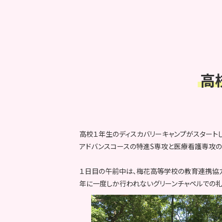
高
高校１年生のディスカバリーキャンプがスタートし
アドバンスコースの特進S専攻と医療看護専攻の
１日目の午前中は、梅花高等学校の教育連携協
年に一度しか行われないグリーンチャペルでの礼