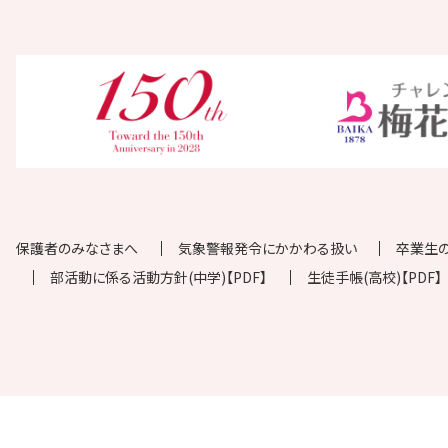
保護者のみなさまへ
気象警報発令にかかわる扱い
卒業生
部活動に係る活動方針(中学)【PDF】
生徒手帳(高校)【PDF】