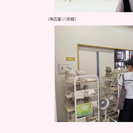
〈陶芸室〉/〈前庭〉