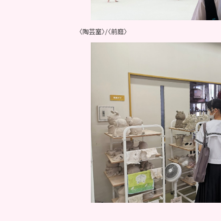
〈陶芸室〉/〈前庭〉