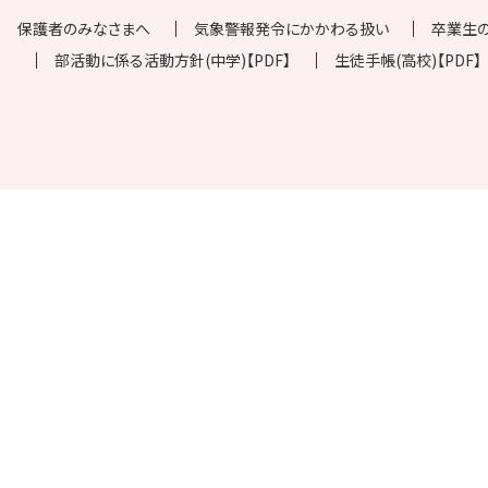
保護者のみなさまへ
気象警報発令にかかわる扱い
卒業生
部活動に係る活動方針(中学)【PDF】
生徒手帳(高校)【PDF】