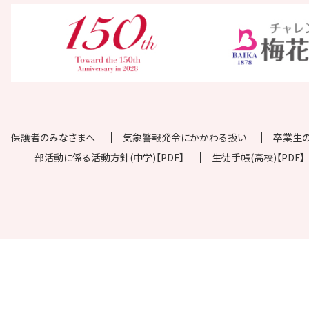
保護者のみなさまへ
気象警報発令にかかわる扱い
卒業生
部活動に係る活動方針(中学)【PDF】
生徒手帳(高校)【PDF】