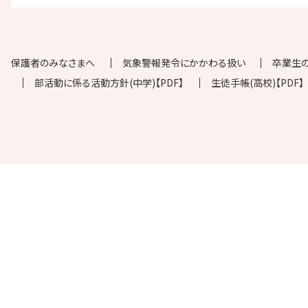
保護者のみなさまへ
気象警報発令にかかわる扱い
卒業生
部活動に係る活動方針(中学)【PDF】
生徒手帳(高校)【PDF】