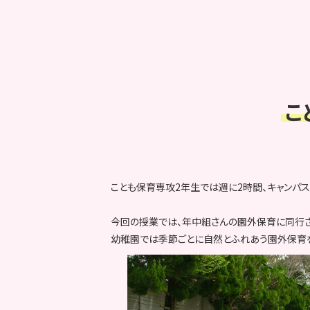
こ
ことも保育専攻2年生では週に2時間、キャンパ
今回の授業では、年中組さんの園外保育に同行さ
幼稚園では季節ごとに自然とふれあう園外保育を