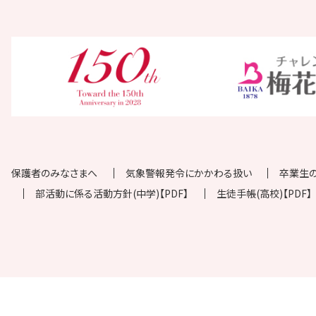
保護者のみなさまへ
気象警報発令にかかわる扱い
卒業生
部活動に係る活動方針(中学)【PDF】
生徒手帳(高校)【PDF】