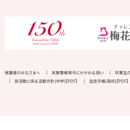
保護者のみなさまへ
気象警報発令にかかわる扱い
卒業生
部活動に係る活動方針(中学)【PDF】
生徒手帳(高校)【PDF】