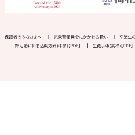
保護者のみなさまへ
気象警報発令にかかわる扱い
卒業生
部活動に係る活動方針(中学)【PDF】
生徒手帳(高校)【PDF】