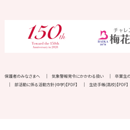
保護者のみなさまへ
気象警報発令にかかわる扱い
卒業生
部活動に係る活動方針(中学)【PDF】
生徒手帳(高校)【PDF】