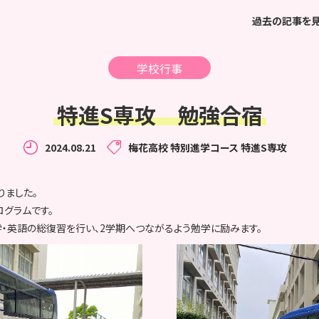
過去の記事を
学校行事
特進S専攻 勉強合宿
2024.08.21
梅花高校
特別進学コース
特進S専攻
りました。
ログラムです。
・英語の総復習を行い、2学期へつながるよう勉学に励みます。