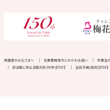
保護者のみなさまへ
気象警報発令にかかわる扱い
卒業生
部活動に係る活動方針(中学)【PDF】
生徒手帳(高校)【PDF】