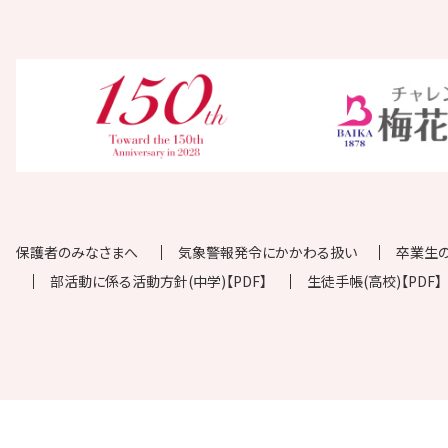
保護者のみなさまへ
気象警報発令にかかわる扱い
卒業生
部活動に係る活動方針(中学)【PDF】
生徒手帳(高校)【PDF】