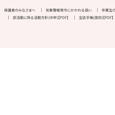
保護者のみなさまへ
気象警報発令にかかわる扱い
卒業生
部活動に係る活動方針(中学)【PDF】
生徒手帳(高校)【PDF】