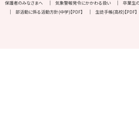
保護者のみなさまへ
気象警報発令にかかわる扱い
卒業生
部活動に係る活動方針(中学)【PDF】
生徒手帳(高校)【PDF】