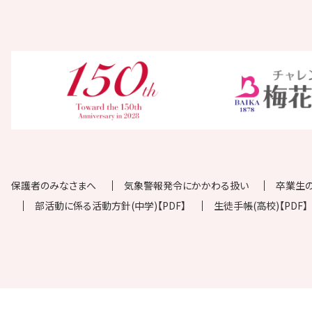
保護者のみなさまへ
気象警報発令にかかわる扱い
卒業生
部活動に係る活動方針(中学)【PDF】
生徒手帳(高校)【PDF】