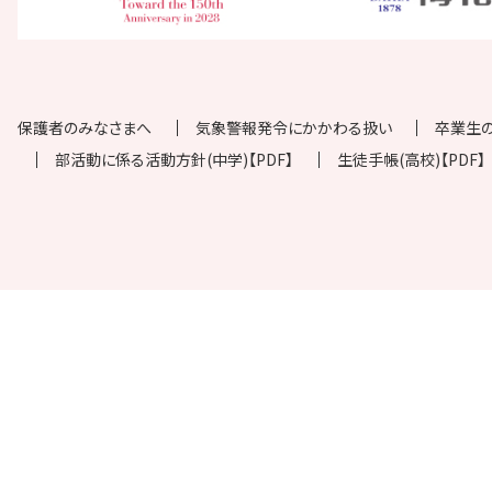
保護者のみなさまへ
気象警報発令にかかわる扱い
卒業生
部活動に係る活動方針(中学)【PDF】
生徒手帳(高校)【PDF】