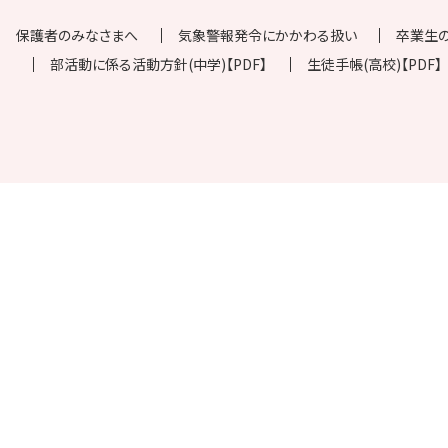
保護者のみなさまへ
気象警報発令にかかわる扱い
卒業生
部活動に係る活動方針(中学)【PDF】
生徒手帳(高校)【PDF】