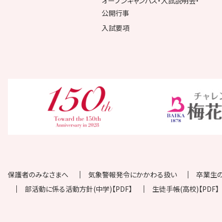
オープンキャンパス・入試説明会・
公開行事
入試要項
保護者のみなさまへ
気象警報発令にかかわる扱い
卒業生
部活動に係る活動方針(中学)【PDF】
生徒手帳(高校)【PDF】