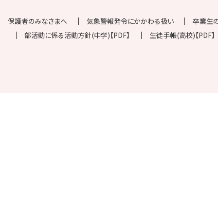
保護者のみなさまへ
気象警報発令にかかわる扱い
卒業生
部活動に係る活動方針(中学)【PDF】
生徒手帳(高校)【PDF】