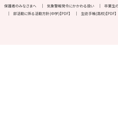
保護者のみなさまへ
気象警報発令にかかわる扱い
卒業生
部活動に係る活動方針(中学)【PDF】
生徒手帳(高校)【PDF】