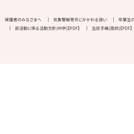
保護者のみなさまへ
気象警報発令にかかわる扱い
卒業生
部活動に係る活動方針(中学)【PDF】
生徒手帳(高校)【PDF】