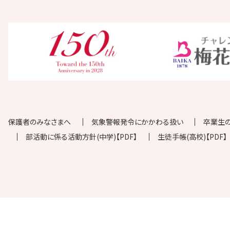
保護者のみなさまへ
気象警報発令にかかわる扱い
卒業生
部活動に係る活動方針(中学)【PDF】
生徒手帳(高校)【PDF】