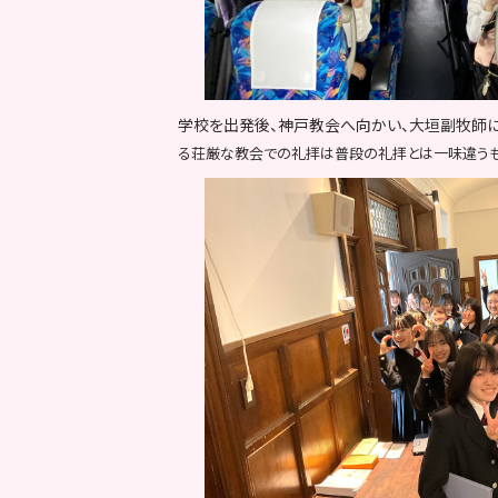
学校を出発後、神戸教会へ向かい、
大垣副牧師に
る荘厳な教会での礼拝は普段の礼拝とは一味違うも