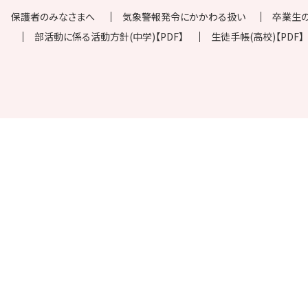
保護者のみなさまへ
気象警報発令にかかわる扱い
卒業生
部活動に係る活動方針(中学)【PDF】
生徒手帳(高校)【PDF】