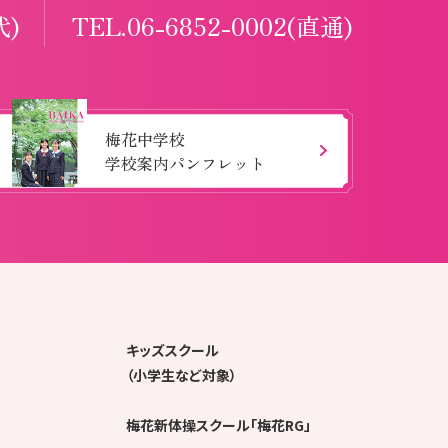
代)
TEL.06-6852-0002(直通)
梅花中学校
学校案内パンフレット
キッズスクール
（小学生など対象）
梅花新体操スクール「梅花RG」