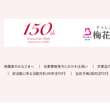
保護者のみなさまへ
気象警報発令にかかわる扱い
卒業生
部活動に係る活動方針(中学)【PDF】
生徒手帳(高校)【PDF】