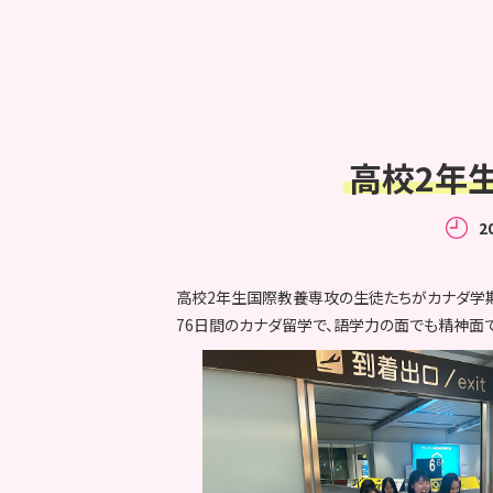
高校2年
2
高校2年生国際教養専攻の生徒たちがカナダ学
76日間のカナダ留学で、語学力の面でも精神面