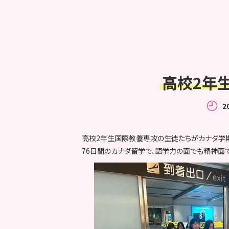
高校2年
2
高校2年生国際教養専攻の生徒たちがカナダ学
76日間のカナダ留学で、語学力の面でも精神面