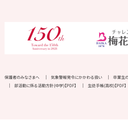
保護者のみなさまへ
気象警報発令にかかわる扱い
卒業生
部活動に係る活動方針(中学)【PDF】
生徒手帳(高校)【PDF】