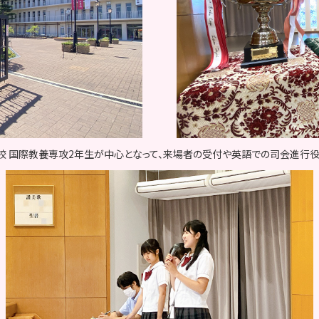
校 国際教養専攻2年生が中心となって、来場者の受付や英語での司会進行役