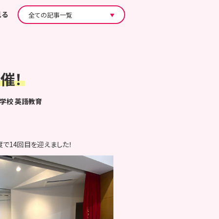
見る
催！
学校
英語教育
で14回目を迎えました！