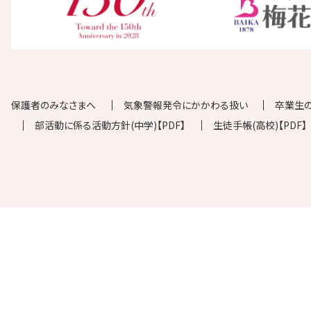
保護者のみなさまへ
気象警報発令にかかわる扱い
卒業生
部活動に係る活動方針(中学)【PDF】
生徒手帳(高校)【PDF】