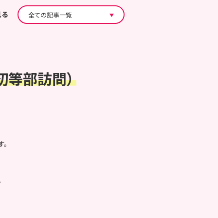
見る
初等部訪問）
す。
。