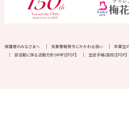
保護者のみなさまへ
気象警報発令にかかわる扱い
卒業生
部活動に係る活動方針(中学)【PDF】
生徒手帳(高校)【PDF】