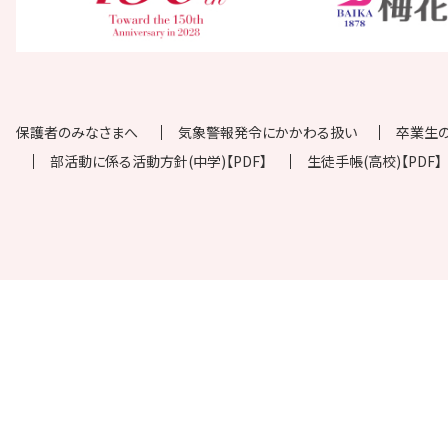
保護者のみなさまへ
気象警報発令にかかわる扱い
卒業生
部活動に係る活動方針(中学)【PDF】
生徒手帳(高校)【PDF】