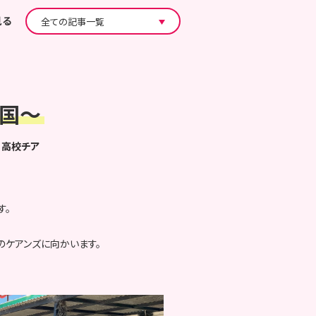
見る
帰国～
高校チア
す。
0㎞のケアンズに向かいます。